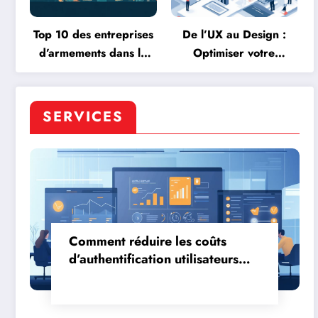
Top 10 des entreprises
De l’UX au Design :
d’armements dans le
Optimiser votre
monde : Le defi de la
Collaboration avec une
RSE dans l’industrie de
Agence Projet Web
la defense
SERVICES
Comment réduire les coûts
d’authentification utilisateurs
grâce à une API SMS efficace