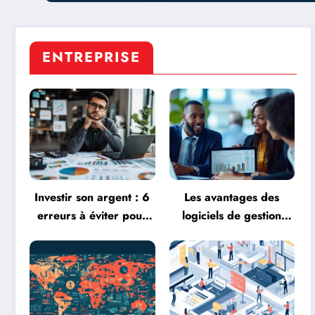
ENTREPRISE
Investir son argent : 6
Les avantages des
erreurs à éviter pour
logiciels de gestion
protéger votre
gratuits pour TPE et
patrimoine des
PME
commissions excessives